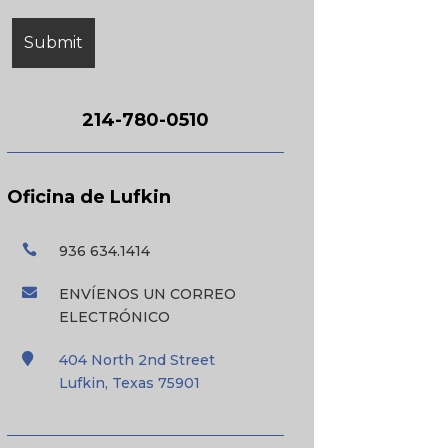
214-780-0510
Oficina de Lufkin

936 634.1414

ENVÍENOS UN CORREO
ELECTRÓNICO

404 North 2nd Street
Lufkin, Texas 75901