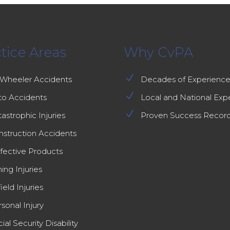
tice Areas
Why CvPA
N
-Wheeler Accidents
Decades of Experienc
N
to Accidents
Local and National Exp
N
astrophic Injuries
Proven Success Recor
nstruction Accidents
fective Products
ing Injuries
field Injuries
sonal Injury
ial Security Disability