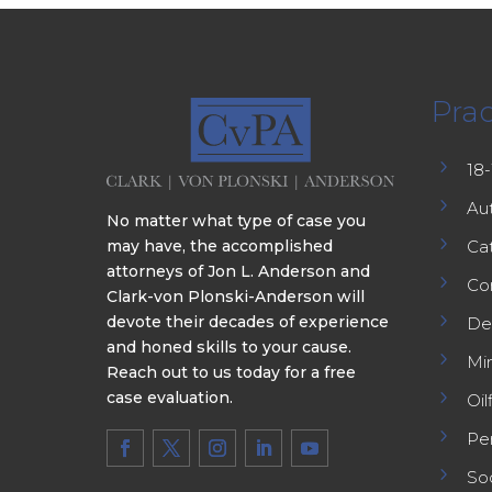
Prac
5
18
5
Au
No matter what type of case you
5
may have, the accomplished
Cat
attorneys of Jon L. Anderson and
5
Co
Clark-von Plonski-Anderson will
5
devote their decades of experience
De
and honed skills to your cause.
5
Min
Reach out to us today for a free
5
case evaluation.
Oil
5
Per
5
Soc