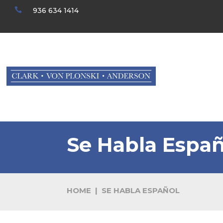

936 634 1414
Se Habla Españ
HOME
|
SE HABLA ESPAÑOL