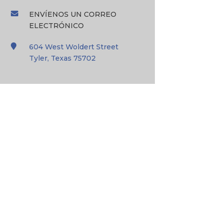

ENVÍENOS UN CORREO
ELECTRÓNICO

604 West Woldert Street
Tyler, Texas 75702