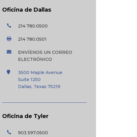
Oficina de Dallas

214 780.0500

214 780.0501

ENVÍENOS UN CORREO
ELECTRÓNICO

3500 Maple Avenue
Suite 1250
Dallas, Texas 75219
Oficina de Tyler

903 597.0500