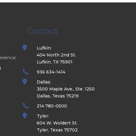
Contact
e

Lufkin:
404 North 2nd St.
erience
Lufkin, TX 75901
d

936 634-1414

Dallas:
3500 Maple Ave., Ste. 1250
Dallas, Texas 75219

214 780-0500

Tyler:
604 W. Woldert St.
Tyler, Texas 75702