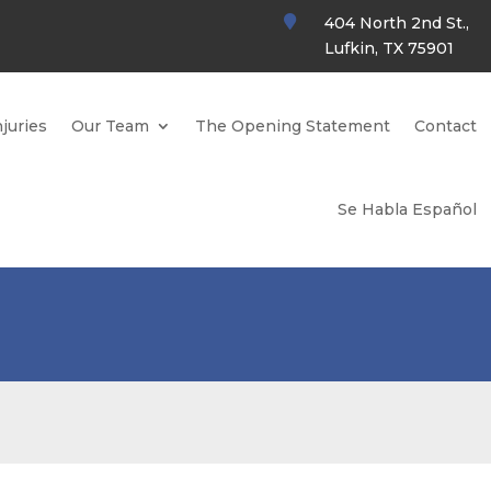

404 North 2nd St.,
Lufkin, TX 75901
juries
Our Team
The Opening Statement
Contact
Se Habla Español